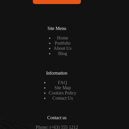
i
l
*
Site Menu
Home
Portfolio
About Us
Blog
Information
FAQ
Site Map
Cookies Policy
Contact Us
Contact us
Phone: (+63) 555 1212