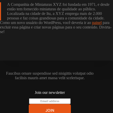
A Companhia de Miniaturas XYZ foi fundada em 1971, e desde
então tem fornecido miniaturas de qualidade ao público.
Localizada na cidade de Itu, a XYZ emprega mais de 2.000
pessoas e faz coisas grandiosas para a comunidade da cidade.
Como um novo usuário do WordPress, você deveria ir ao
painel
para
excluir essa página e criar novas páginas para o seu conteúdo. Divirta-
se!
Faucibus ornare suspendisse sed nisigittis volutpat odio
facilisis mauris amet massa velit scelerisque.
Join our newsletter
E
m
a
JOIN